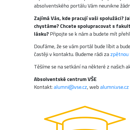
absolventského portálu Vám neunikne žád
Zajímá Vás, kde pracují vaši spolužáci? J
chystáme? Chcete spolupracovat s fakul
lásku?
Připojte se k nám a budete mít přeh
Doufáme, že se vám portál bude líbit a bu
častěji v kontaktu. Budeme rádi za
zpětnou
Těšíme se na setkání na některé z našich ak
Absolventské centrum VŠE
Kontakt:
alumni@vse.cz
, web
alumni.vse.cz