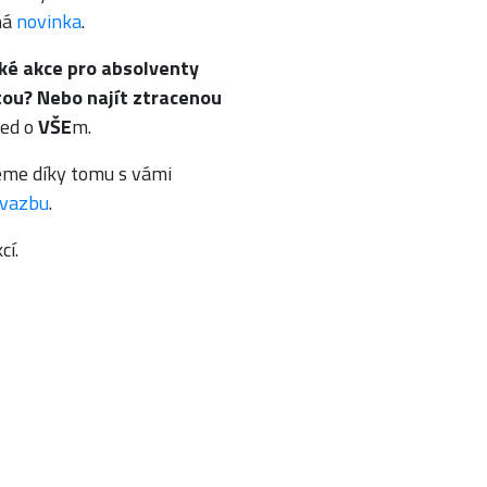
ná
novinka
.
aké akce pro absolventy
tou? Nebo najít ztracenou
led o
VŠE
m.
deme díky tomu s vámi
 vazbu
.
cí.