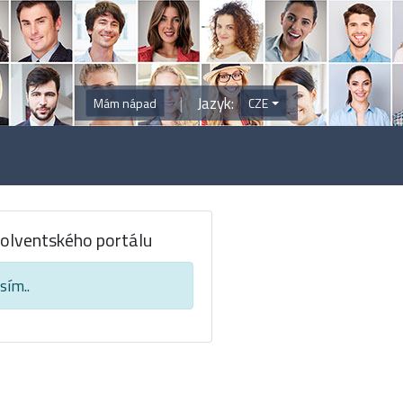
|
Jazyk:
Mám nápad
CZE
solventského portálu
sím..