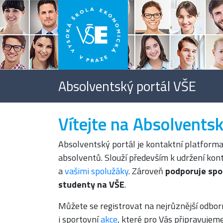
Absolventský portál VŠE
Vítejte na Absolvents
Absolventský portál je kontaktní platforma
absolventů. Slouží především k udržení kon
a
vašimi spolužáky
. Zároveň
podporuje spol
studenty na VŠE
.
Můžete se registrovat na nejrůznější odbor
i sportovní
akce
, které pro Vás připravujem