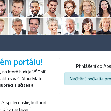
kém portálu!
Přihlášení do Ab
, na které buduje VŠE síť
taktu s vaší Alma Mater
Načítání, počkejte pro
upráci s učiteli a
né, společenské, kulturní
e. Díky nastavení